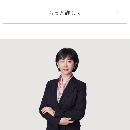
事
もっと詳しく
業
紹
介